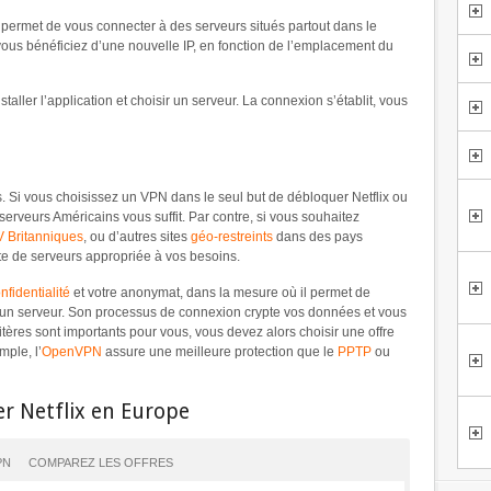
qui permet de vous connecter à des serveurs situés partout dans le
vous bénéficiez d’une nouvelle IP, en fonction de l’emplacement du
aller l’application et choisir un serveur. La connexion s’établit, vous
arifs. Si vous choisissez un VPN dans le seul but de débloquer Netflix ou
serveurs Américains vous suffit. Par contre, si vous souhaitez
V Britanniques
, ou d’autres sites
géo-restreints
dans des pays
ste de serveurs appropriée à vos besoins.
nfidentialité
et votre anonymat, dans la mesure où il permet de
é d’un serveur. Son processus de connexion crypte vos données et vous
itères sont importants pour vous, vous devez alors choisir une offre
mple, l’
OpenVPN
assure une meilleure protection que le
PPTP
ou
er Netflix en Europe
PN
COMPAREZ LES OFFRES