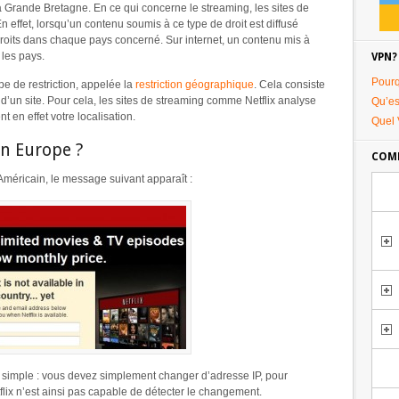
 Grande Bretagne. En ce qui concerne le streaming, les sites de
n effet, lorsqu’un contenu soumis à ce type de droit est diffusé
e droits dans chaque pays concerné. Sur internet, un contenu mis à
 les pays.
VPN?
Pourq
pe de restriction, appelée la
restriction géographique
. Cela consiste
 d’un site. Pour cela, les sites de streaming comme Netflix analyse
Qu’es
nt en effet votre localisation.
Quel 
n Europe ?
COMM
Américain, le message suivant apparaît :
ès simple : vous devez simplement changer d’adresse IP, pour
lix n’est ainsi pas capable de détecter le changement.