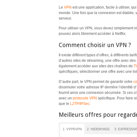
Le
VPN
est une application, facile à utiliser, 
monde. Une fois que la connexion est établie, 
serveur.
Pour utiliser un VPN, vous devez simplement inst
pouvez alors librement accéder à Netflix.
Comment choisir un VPN ?
Il existe différent types d’offres, à différents t
d’autres sites de streaming, une offre avec des 
également accéder aux sites des chaînes de
T
spécifiques, sélectionner une offre avec une li
D’autre part, le VPN permet de garantir votre
co
dissimuler votre adresse IP derrière l’identit
fournit ainsi une connexion sécurisée. Si ces cr
avec un
protocole VPN
spécifique. Pour faire si
que le
L2TP/IPSec
.
Meilleurs offres pour regard
1. VYPRVPN
2. HIDEMYASS
3. EXPRESSV