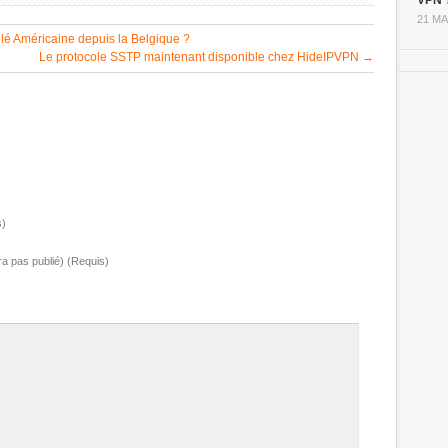
VPN 
21 MA
lé Américaine depuis la Belgique ?
Le protocole SSTP maintenant disponible chez HideIPVPN
→
s)
ra pas publié) (Requis)