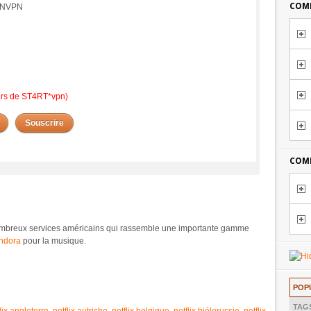
COMM
PENVPN
eurs de ST4RT*vpn)
Souscrire
COMM
ombreux services américains qui rassemble une importante gamme
ndora
pour la musique.
POP
TAG