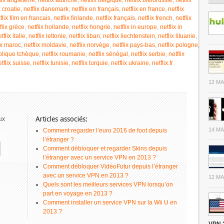
lix angleterre
,
netflix autriche
,
netflix belgique
,
netflix biélorussie
,
netflix
x croatie
,
netflix danemark
,
netflix en français
,
netflix en france
,
netflix
flix film en francais
,
netflix finlande
,
netflix français
,
netflix french
,
netflix
flix grèce
,
netflix hollande
,
netflix hongrie
,
netflix in europe
,
netflix in
tflix italie
,
netflix lettonie
,
netflix liban
,
netflix liechtenstein
,
netflix lituanie
,
ix maroc
,
netflix moldavie
,
netflix norvège
,
netflix pays-bas
,
netflix pologne
,
ublique tchèque
,
netflix roumanie
,
netflix sénégal
,
netflix serbie
,
netflix
tflix suisse
,
netflix tunisie
,
netflix turquie
,
netflix ukraine
,
netflix.fr
12 MA
Articles associés:
ux
14 MA
Comment regarder l’euro 2016 de foot depuis
l’étranger ?
Comment débloquer et regarder Skins depuis
l’étranger avec un service VPN en 2013 ?
Comment débloquer VidéoFutur depuis l’étranger
avec un service VPN en 2013 ?
12 MA
Quels sont les meilleurs services VPN lorsqu’on
part en voyage en 2013 ?
Comment installer un service VPN sur la Wii U en
2013 ?