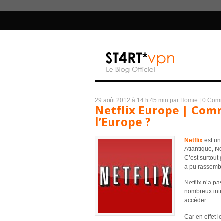
29 août 2012 à 14 h 45 min
par Homie
|
0 Com
Netflix Europe | Com
l’Europe ?
Netflix
est un
Atlantique, N
C’est surtout
a pu rassembl
Netflix n’a p
nombreux inte
accéder.
Car en effet 