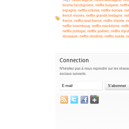
Tags:
netflix algérie
,
netflix allemagne
,
netf
bosnie herzégovine
,
netflix bulgarie
,
netfli
espagne
,
netflix estonie
,
netflix europe
,
net
french movies
,
netflix grande bretagne
,
net
france
,
netflix ipad france
,
netflix irlande
,
ne
netflix luxemboug
,
netflix macédoine
,
netfl
netflix portugal
,
netflix québec
,
netflix rép
slovaquie
,
netflix slovénie
,
netflix suède
,
ne
Connection
N'hésitez pas à nous rejoindre sur les résea
sociaux suivants.