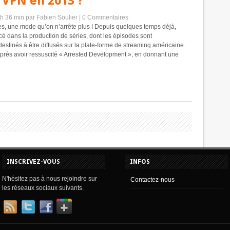
 VPN en 2013 ?
 h 36 min
par Fabien Soulier
|
0 Commentaires
es, une mode qu’on n’arrête plus ! Depuis quelques temps déjà,
ancé dans la production de séries, dont les épisodes sont
estinés à être diffusés sur la plate-forme de streaming américaine.
après avoir ressuscité « Arrested Development », en donnant une
INSCRIVEZ-VOUS
INFOS
N'hésitez pas à nous rejoindre sur
Contactez-nous
les réseaux sociaux suivants.