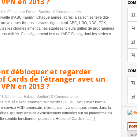
 VPN en 2013 ?
COMM
 10 h 09 min
par Fabien Soulier
|
0 Commentaires
uvaille d’ABC Family ! Chaque année, après la saison sérielle dite «
é arrive et ses fictions estivales également. ABC, HBO, NBC, FOX,
es les chaines américaines établissent leurs grilles de programmes
 ensoleillée. C’est également le cas d’ABC Family, dont les séries «
t débloquer et regarder
COMM
f Cards de l’étranger avec un
 VPN en 2013 ?
 7 h 55 min
par Fabien Soulier
|
0 Commentaires
e diffusée exclusivement sur Netflix ! Oui, oui, vous avez bien lu !
èbre service VOD américain, s’est lancé il y a quelques temps dans la
éries, qui sont ensuite exclusivement diffusées sur sa plateforme en
ette semble fonctionner, puisque « House of Cards », la [...]
POP
TAG