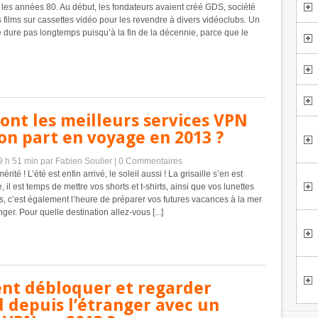
es années 80. Au début, les fondateurs avaient créé GDS, société
s films sur cassettes vidéo pour les revendre à divers vidéoclubs. Un
 dure pas longtemps puisqu’à la fin de la décennie, parce que le
ont les meilleurs services VPN
on part en voyage en 2013 ?
 9 h 51 min
par Fabien Soulier
|
0 Commentaires
rité ! L’été est enfin arrivé, le soleil aussi ! La grisaille s’en est
 il est temps de mettre vos shorts et t-shirts, ainsi que vos lunettes
uis, c’est également l’heure de préparer vos futures vacances à la mer
nger. Pour quelle destination allez-vous [...]
t débloquer et regarder
 depuis l’étranger avec un