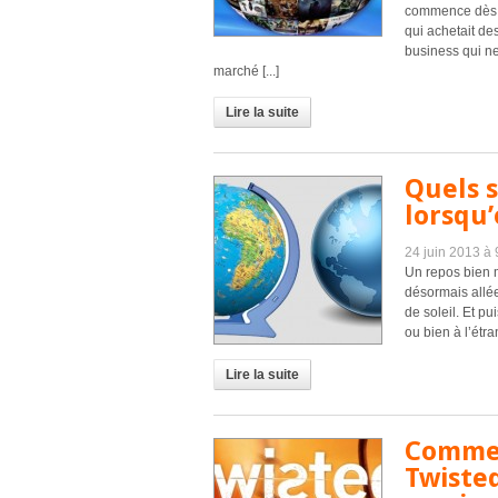
commence dès l
qui achetait de
business qui ne
marché [...]
Lire la suite
Quels s
lorsqu’
24 juin 2013 à
Un repos bien mé
désormais allée,
de soleil. Et p
ou bien à l’étra
Lire la suite
Commen
Twisted