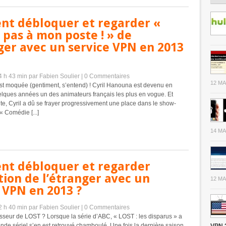
t débloquer et regarder «
pas à mon poste ! » de
ger avec un service VPN en 2013
14 h 43 min
par Fabien Soulier
|
0 Commentaires
12 MA
est moquée (gentiment, s’entend) ! Cyril Hanouna est devenu en
elques années un des animateurs français les plus en vogue. Et
te, Cyril a dû se frayer progressivement une place dans le show-
« Comédie [...]
14 MA
t débloquer et regarder
ion de l’étranger avec un
12 MA
 VPN en 2013 ?
12 h 40 min
par Fabien Soulier
|
0 Commentaires
sseur de LOST ? Lorsque la série d’ABC, « LOST : les disparus » a
monde sériel s’en est retrouvé chamboulé. Une fois la dernière saison