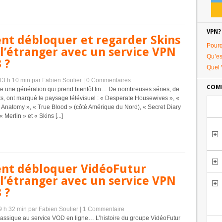
VPN?
t débloquer et regarder Skins
Pourq
l’étranger avec un service VPN
Qu’es
 ?
Quel 
 13 h 10 min
par Fabien Soulier
|
0 Commentaires
COMM
te une génération qui prend bientôt fin… De nombreuses séries, de
ts, ont marqué le paysage télévisuel : « Desperate Housewives », «
s Anatomy », « True Blood » (côté Amérique du Nord), « Secret Diary
 « Merlin » et « Skins [...]
t débloquer VidéoFutur
l’étranger avec un service VPN
 ?
 9 h 32 min
par Fabien Soulier
|
1 Commentaire
lassique au service VOD en ligne… L’histoire du groupe VidéoFutur