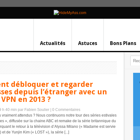
Actualités
Astuces
Bons Plans
t débloquer et regarder
ses depuis l’étranger avec un
 VPN en 2013 ?
 9 h 40 min
par Fabien Soulier
|
0 Commentaires
vraiment attendus ? Nous continuons notre tour des séries estivales
es », diffusée sur la chaine ABC et remake de la série britannique du
uant le retour à la télévision d’Alyssa Milano (« Madame est servie
et de Yunjin Kim (« LOST »), la série [...]