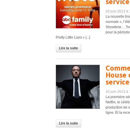
service
20 juin 2013 à
La nouvelle tro
normale », l’ét
Showtime… Tout
pour la période
Pretty Little Liars » [...]
Lire la suite
Commen
House o
service
10 juin 2013 à
La première séri
Netflix, le cél
production de s
ligne. Et la rec
Lire la suite