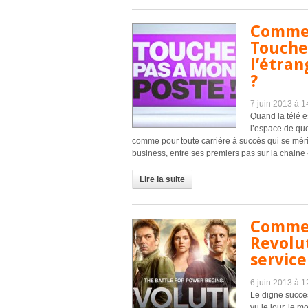
Commen
Touche 
l’étran
?
7 juin 2013 à 
Quand la télé 
l’espace de qu
comme pour toute carrière à succès qui se méri
business, entre ses premiers pas sur la chaine 
Lire la suite
Commen
Revolut
service
6 juin 2013 à 
Le digne succe
vu le jour, le 