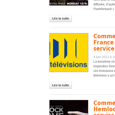
diffusée, d’aut
Flashforward » et
Lire la suite
Commen
France 
service
4 juin 2013 à 
La troisième ch
Inspecteur Der
ces émissions et
télévision a un 
Lire la suite
Commen
Hemloc