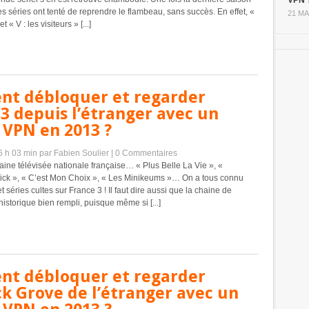
VPN 
res séries ont tenté de reprendre le flambeau, sans succès. En effet, «
21 MA
 « V : les visiteurs » [...]
t débloquer et regarder
3 depuis l’étranger avec un
 VPN en 2013 ?
16 h 03 min
par Fabien Soulier
|
0 Commentaires
aine télévisée nationale française… « Plus Belle La Vie », «
rick », « C’est Mon Choix », « Les Minikeums »… On a tous connu
 séries cultes sur France 3 ! Il faut dire aussi que la chaine de
historique bien rempli, puisque même si [...]
t débloquer et regarder
k Grove de l’étranger avec un