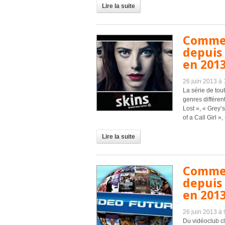
Lire la suite
Commen
depuis 
en 2013
26 juin 2013 à
La série de tou
genres différen
Lost », « Grey’
of a Call Girl »,
Lire la suite
Commen
depuis 
en 2013
26 juin 2013 à
Du vidéoclub c