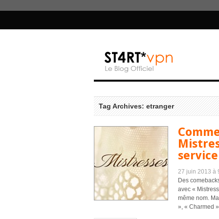
Tag Archives: etranger
Commen
Mistres
service
27 juin 2013 à
Des comebacks 
avec « Mistress
même nom. Marq
», « Charmed ») 