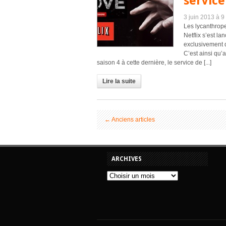
service
3 juin 2013 à 9
Les lycanthrop
Netflix s’est l
exclusivement d
C’est ainsi qu’
saison 4 à cette dernière, le service de [...]
Lire la suite
←
Anciens articles
ARCHIVES