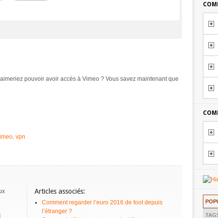
COMM
s aimeriez pouvoir avoir accès à Vimeo ? Vous savez maintenant que
COMM
imeo
,
vpn
Articles associés:
ux
POP
Comment regarder l’euro 2016 de foot depuis
l’étranger ?
TAG