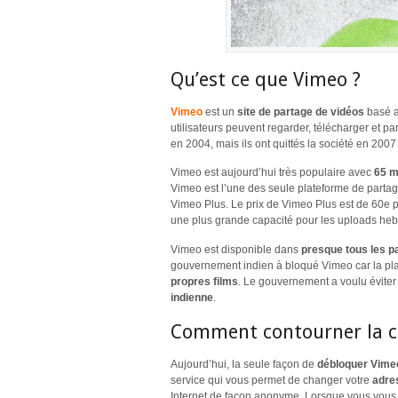
Qu’est ce que Vimeo ?
Vimeo
est un
site de partage de vidéos
basé a
utilisateurs peuvent regarder, télécharger et p
en 2004, mais ils ont quittés la société en 2007
Vimeo est aujourd’hui très populaire avec
65 m
Vimeo est l’une des seule plateforme de parta
Vimeo Plus. Le prix de Vimeo Plus est de 60e p
une plus grande capacité pour les uploads heb
Vimeo est disponible dans
presque tous les p
gouvernement indien à bloqué Vimeo car la pl
propres films
. Le gouvernement a voulu éviter
indienne
.
Comment contourner la c
Aujourd’hui, la seule façon de
débloquer Vime
service qui vous permet de changer votre
adre
Internet de façon anonyme. Lorsque vous vous