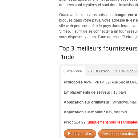
données sont cryptées et sont donc insaisissabl
Grace au fait que vous puissiez
changer votre
bloqués dans votre pays. Votre adresse IP est la
site web peut connaître le pays dans lequel vo
Vimeo, il suffit de se connecter à un fournisse
vous disposerez alors d’une adresse IP étran
Top 3 meilleurs fournisseur
l’Inde
1. VYPRVPN
2. HIDEMYASS
3. EXPRESSV
Protocoles VPN :
PPTP, L2TP/IPSec et O
Emplacements de serveur :
13 pays
Application sur ordinateur :
Windows, Mac
Application sur mobile :
iOS, Android
Prix :
$14.99
(uniquement pour les utilisat
En savoir plus
Avis consommateurs