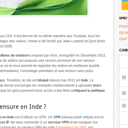
VPN?
Pourq
Qu’es
ux USA. Il fonctionne de la même manière que Youtube, tous les
Quel 
artager des vidéos. Vimeo a été fondé par Jake Lodwick et Zach Klein
 et 2008.
COMM
illions de visiteurs
uniques par mois, enregistré en Décembre 2011.
ge de vidéos qui propose une version premium de son service :
ar an et vous permet de regarder les vidéos en meilleure qualité,
domadaires, l’encodage prioritaire et une version sans pubs.
ays
. Toutefois, le site est
bloqué
depuis mai 2012 en
Inde
. Le
ate-forme encourage les cinéastes indépendants à uploader
leurs
 que les gens puissent avoir accès à des films
critiquant la politique
ensure en Inde ?
o en Inde
est d’utiliser un VPN. Un
VPN
(réseau privé virtuel) est un
sse IP
, de vous connecter à un
serveur VPN
et de naviguer sur
 connectez au serveur VPN de votre
fournisseur de VPN
, vos