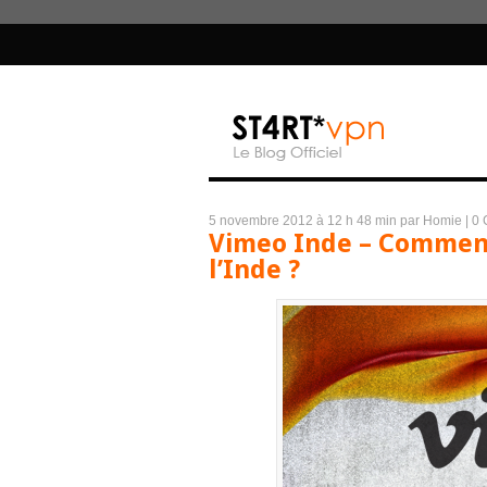
5 novembre 2012 à 12 h 48 min
par Homie
|
0 
Vimeo Inde – Commen
l’Inde ?