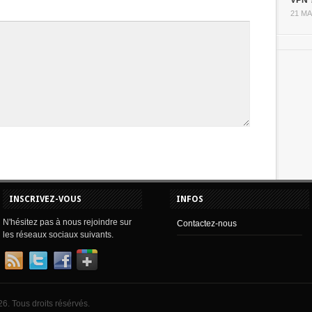
VPN 
21 MA
INSCRIVEZ-VOUS
INFOS
N'hésitez pas à nous rejoindre sur
Contactez-nous
les réseaux sociaux suivants.
6. Tous droits résérvés.