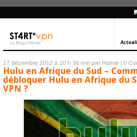
Actual
17 décembre 2012 à 10 h 38 min
par Homie
|
0 Co
Hulu en Afrique du Sud – Com
débloquer Hulu en Afrique du 
VPN ?