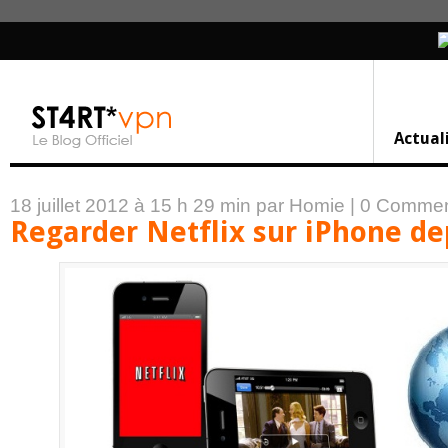
Actual
18 juillet 2012 à 15 h 29 min
par Homie
|
0 Commen
Regarder Netflix sur iPhone de