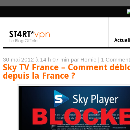
Actual
30 mai 2012 à 14 h 07 min
par Homie
|
1 Comment
Sky TV France – Comment débl
depuis la France ?