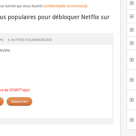
n tunnel qui vous fournit
confidentialité et anonymat
.
lus populaires pour débloquer Netflix sur
PN
4. AUTRES FOURNISSEURS
PENVPN
eurs de ST4RT*vpn)
Souscrire