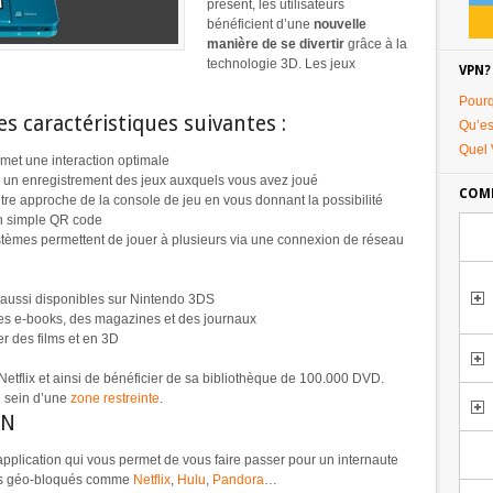
présent, les utilisateurs
bénéficient d’une
nouvelle
manière de se divertir
grâce à la
technologie 3D. Les jeux
VPN?
Pourq
 caractéristiques suivantes :
Qu’es
Quel 
rmet une interaction optimale
 un enregistrement des jeux auxquels vous avez joué
COMM
utre approche de la console de jeu en vous donnant la possibilité
un simple QR code
stèmes permettent de jouer à plusieurs via une connexion de réseau
 aussi disponibles sur Nintendo 3DS
des e-books, des magazines et des journaux
er des films et en 3D
 Netflix et ainsi de bénéficier de sa bibliothèque de 100.000 DVD.
u sein d’une
zone restreinte
.
PN
application qui vous permet de vous faire passer pour un internaute
ites géo-bloqués comme
Netflix
,
Hulu
,
Pandora
…