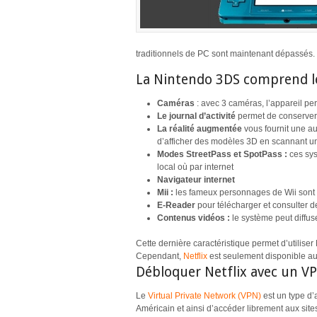
traditionnels de PC sont maintenant dépassés.
La Nintendo 3DS comprend les
Caméras
: avec 3 caméras, l’appareil pe
Le journal d’activité
permet de conserver
La réalité augmentée
vous fournit une a
d’afficher des modèles 3D en scannant 
Modes StreetPass et SpotPass :
ces sy
local où par internet
Navigateur internet
Mii :
les fameux personnages de Wii sont
E-Reader
pour télécharger et consulter 
Contenus vidéos :
le système peut diffus
Cette dernière caractéristique permet d’utiliser
Cependant,
Netflix
est seulement disponible a
Débloquer Netflix avec un V
Le
Virtual Private Network (VPN)
est un type d’
Américain et ainsi d’accéder librement aux s