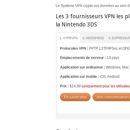
Le Système VPN crypte vos données au sein d’u
Les 3 fournisseurs VPN les p
la Nintendo 3DS
1. VYPRVPN
2. HIDEMYASS
3. EXPRESSV
Protocoles VPN :
PPTP, L2TP/IPSec et O
Emplacements de serveur :
13 pays
Application sur ordinateur :
Windows, Mac
Application sur mobile :
iOS, Android
Prix :
$14.99
(uniquement pour les utilisat
En savoir plus
Avis consommateurs