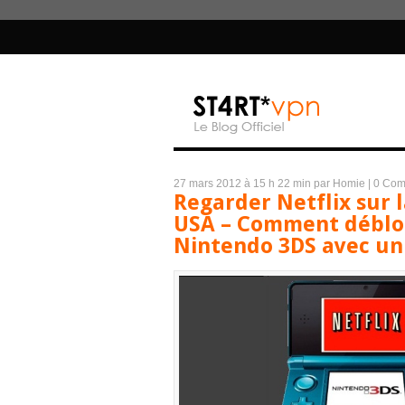
27 mars 2012 à 15 h 22 min
par Homie
|
0 Com
Regarder Netflix sur 
USA – Comment débloq
Nintendo 3DS avec un 