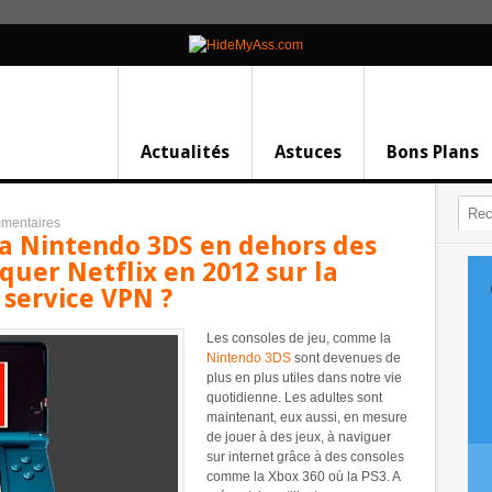
Actualités
Astuces
Bons Plans
mentaires
la Nintendo 3DS en dehors des
uer Netflix en 2012 sur la
service VPN ?
Les consoles de jeu, comme la
Nintendo 3DS
sont devenues de
plus en plus utiles dans notre vie
quotidienne. Les adultes sont
maintenant, eux aussi, en mesure
de jouer à des jeux, à naviguer
sur internet grâce à des consoles
comme la Xbox 360 où la PS3. A