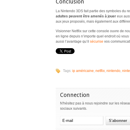
Conclusion
La Nintendo 3DS fait partie des symboles du 
adultes peuvent être amenés à jouer
eux auss
aux jeux proposés, mais également aux différent
Visionner Netflix sur cette console ouvre de no
en ligne depuis n’importe quel endroit où vous
aussi l’avantage qu’il
sécurise
vos communicati
Tags:
ip américaine
,
netflix
,
nintendo
,
nint
Connection
N'hésitez pas à nous rejoindre sur les résea
sociaux suivants.