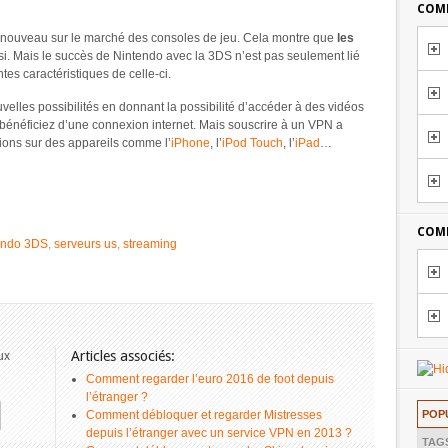
COMM
renouveau sur le marché des consoles de jeu. Cela montre que
les
i. Mais le succès de Nintendo avec la 3DS n’est pas seulement lié
es caractéristiques de celle-ci.
uvelles possibilités en donnant la possibilité d’accéder à des vidéos
 bénéficiez d’une connexion internet. Mais souscrire à un VPN a
ons sur des appareils comme l’
iPhone
, l’
iPod Touch
, l’
iPad
…
COMM
endo 3DS
,
serveurs us
,
streaming
Articles associés:
ux
Comment regarder l’euro 2016 de foot depuis
l’étranger ?
POP
Comment débloquer et regarder Mistresses
depuis l’étranger avec un service VPN en 2013 ?
TAG