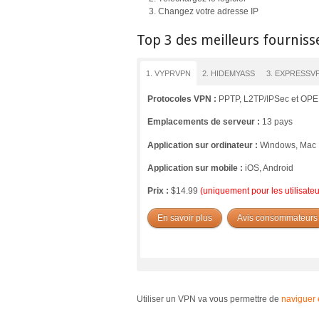
Changez votre adresse IP
Top 3 des meilleurs fourniss
1. VYPRVPN
2. HIDEMYASS
3. EXPRESSV
Protocoles VPN :
PPTP, L2TP/IPSec et O
Emplacements de serveur :
13 pays
Application sur ordinateur :
Windows, Mac
Application sur mobile :
iOS, Android
Prix :
$14.99
(uniquement pour les utilisat
En savoir plus
Avis consommateurs
Utiliser un VPN va vous permettre de
naviguer 