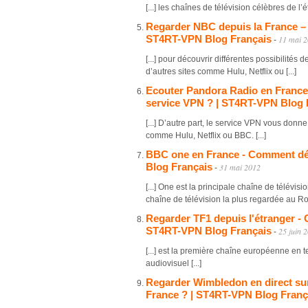
[...] les chaînes de télévision célèbres de l
Regarder NBC depuis la France 
ST4RT-VPN Blog Français
11 mai 
-
[...] pour découvrir différentes possibilité
d’autres sites comme Hulu, Netflix ou [...]
Ecouter Pandora Radio en Franc
service VPN ? | ST4RT-VPN Blog 
[...] D’autre part, le service VPN vous do
comme Hulu, Netflix ou BBC. [...]
BBC one en France - Comment dé
Blog Français
31 mai 2012
-
[...] One est la principale chaîne de télévis
chaîne de télévision la plus regardée au Ro
Regarder TF1 depuis l'étranger -
ST4RT-VPN Blog Français
25 juin 
-
[...] est la première chaîne européenne en
audiovisuel [...]
Regarder Wimbledon en direct sur
France ? | ST4RT-VPN Blog Franç