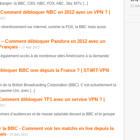
VPN 
’étranger: la BBC, CBS, NBC, FOX, ABC, Sky, MTV, [...]
21 MA
– Comment débloquer NBC en 2012 avec un VPN ? |
2012
s de divertissement sur internet, comme la FOX, la BBC mais aussi
e – Comment débloquer Pandora en 2012 avec un
Français
11 mai 2012
-
nne également accès à de nombreux sites Américains à la demande
bloquer BBC one depuis la France ? | ST4RT-VPN
ion de la British Broadcasting Corporation (BBC). C’est actuellement la
yaume-Uni, avec [...]
 Comment débloquer TF1 avec un service VPN ? |
2012
 termes d’audiences et de masse salariale devant la BBC et le groupe
 la BBC - Comment voir les matchs en live depuis la
ais
29 juin 2012
-