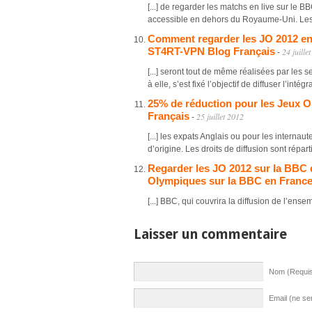
[...] de regarder les matchs en live sur le BB
accessible en dehors du Royaume-Uni. Les co
Comment regarder les JO 2012 en d
ST4RT-VPN Blog Français
24 juille
-
[...] seront tout de même réalisées par les
à elle, s’est fixé l’objectif de diffuser l’intégral
25% de réduction pour les Jeux
Français
25 juillet 2012
-
[...] les expats Anglais ou pour les internau
d’origine. Les droits de diffusion sont répartis
Regarder les JO 2012 sur la BBC 
Olympiques sur la BBC en France
[...] BBC, qui couvrira la diffusion de l’ense
Laisser un commentaire
Nom (Requi
Email (ne se