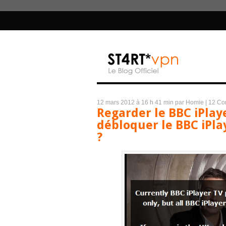
12 mars 2012 à 16 h 41 min
par Homie
|
12 Co
Regarder le BBC iPla
débloquer le BBC iPla
?