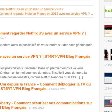
der Netflix US en 2012 avec un service VPN ?
Comment regarder Hulu en France en 2012 avec un service VPN ?
→
ent regarder Netflix US avec un service VPN ? |
 2012
12 MA
 apportera aussi la possibilité de vous rendre sur des sites géobloqués
 avec un service VPN ? | ST4RT-VPN Blog Français
-
14 MA
lles possibilités sur internet. Dans un premier temps il va vous
générant un tunnel pour vos données. Ensuite il vous donnera la
 certaines nationalités, comme Netflix, Pandora ou la BBC. [...]
Uni depuis la France – Comment débloquer la TV du
| ST4RT-VPN Blog Français
13 mars 2012
12 MA
-
ckberry - Comment sécuriser vos communications sur
N Blog Français
11 mai 2012
-