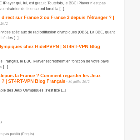
C iPlayer qui, lui, est gratuit. Toutefois, le BBC iPlayer n’est pas
ntraintes de licence ont forcé la [...]
irect sur France 2 ou France 3 depuis l'étranger ? |
t 2012
 services spéciaux de radiodiffusion olympiques (OBS). La BBC, quant
ité des [...]
 Olympiques chez HideIPVPN | ST4RT-VPN Blog
tes Français, le BBC iPlayer est restreint en fonction de votre pays
 [...]
depuis la France ? Comment regarder les Jeux
 ? | ST4RT-VPN Blog Français
30 juillet 2012
-
mble des Jeux Olympiques, s’est fixé [...]
s)
ra pas publié) (Requis)