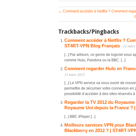
←
Comment accéder à Netflix ? Comment regar
Trackbacks/Pingbacks
Comment accéder à Netflix ? Comm
ST4RT-VPN Blog Français
12 mars
-
[...] Par ailleurs, ce genre de logiciel vous
comme Hulu, Pandora ou la BBC. [...]
Comment regarder Hulu en France
12 mars 2012
[...] Le VPN service va vous ouvrir de nouve
permettre de sécuriser votre connexion en 
possibilité d’accéder à des sites réservés à
Regarder la TV 2012 du Royaume 
Royaume Uni depuis la France ? 
[...] BBC iPlayer [...]
Meilleurs services VPN pour Bla
Blackberry en 2012 ? | ST4RT-VP