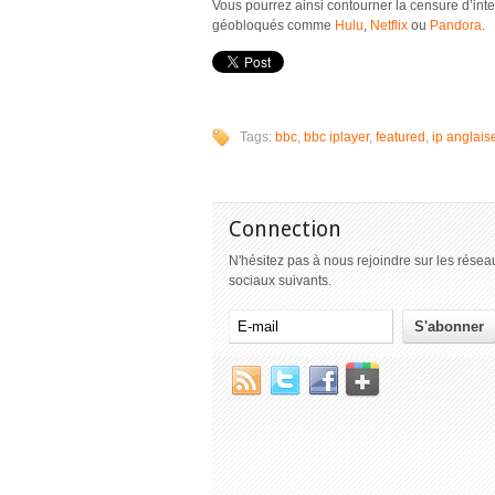
Vous pourrez ainsi contourner la censure d’in
géobloqués comme
Hulu
,
Netflix
ou
Pandora
.
Tags:
bbc
,
bbc iplayer
,
featured
,
ip anglais
Connection
N'hésitez pas à nous rejoindre sur les résea
sociaux suivants.