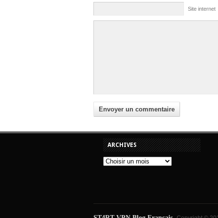
Site internet
ARCHIVES
ST4RT-VPN Blog Français