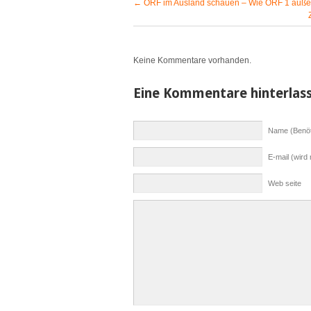
←
ORF im Ausland schauen – Wie ORF 1 außer
Keine Kommentare vorhanden.
Eine Kommentare hinterlas
Name (Benöt
E-mail (wird 
Web seite