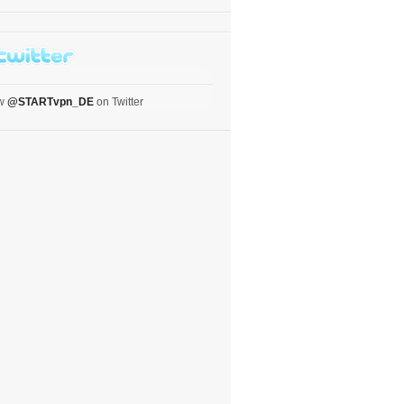
ow
@STARTvpn_DE
on Twitter