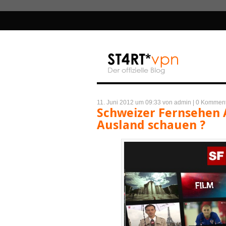
11. Juni 2012 um 09:33
von admin
|
0 Komment
Schweizer Fernsehen 
Ausland schauen ?