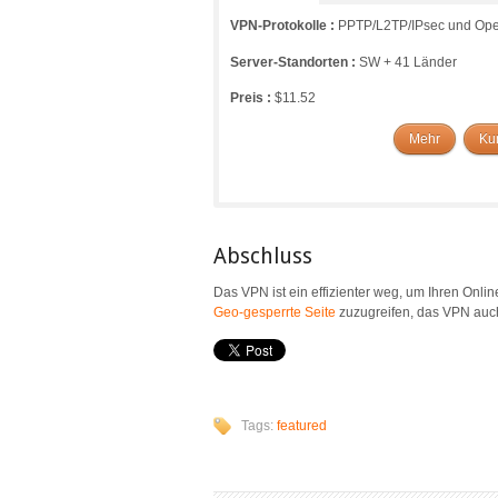
VPN-Protokolle :
PPTP/L2TP/IPsec und O
Server-Standorten :
SW + 41 Länder
Preis :
$11.52
Mehr
Ku
Abschluss
Das VPN ist ein effizienter weg, um Ihren Onlin
Geo-gesperrte Seite
zuzugreifen, das VPN auc
Tags:
featured