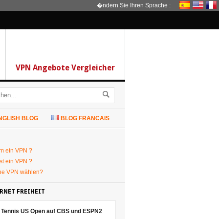
�ndern Sie Ihren Sprache :
VPN Angebote Vergleicher
NGLISH BLOG
BLOG FRANCAIS
m ein VPN ?
st ein VPN ?
he VPN wählen?
RNET FREIHEIT
Tennis US Open auf CBS und ESPN2