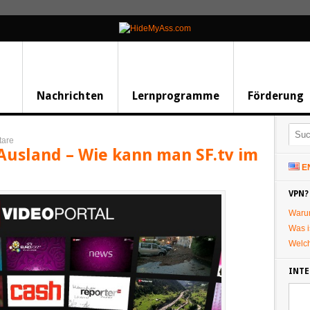
Nachrichten
Lernprogramme
Förderung
are
Ausland – Wie kann man SF.tv im
E
VPN?
Waru
Was i
Welc
INTE