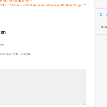
halb Österreich sehen ?
Zattoo im Ausland – Wie kann man Zattoo im Ausland empfangen ?
→
Foll
sen
igt)
nicht angezeigt) (Benötigt)