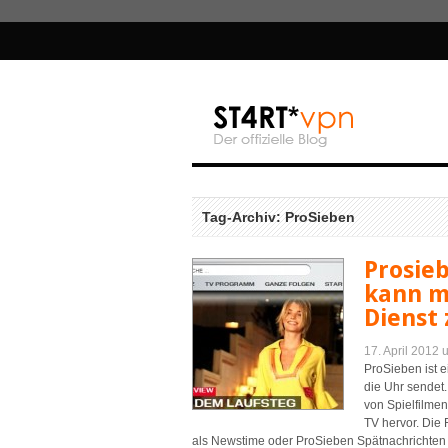
Tag-Archiv: ProSieben
Prosie
kann m
Dienst 
17. April 2012
ProSieben ist 
die Uhr sendet.
von Spielfilme
TV hervor. Die
als Newstime oder ProSieben Spätnachrichten 