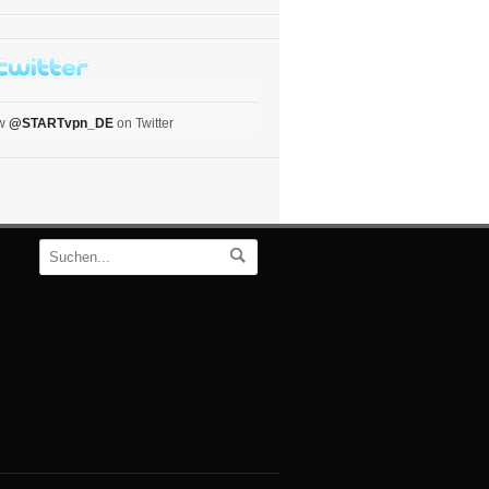
ow
@STARTvpn_DE
on Twitter