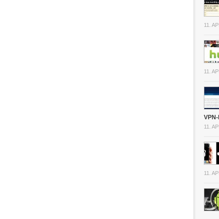
11. A
11. A
VPN-
11. A
11. A