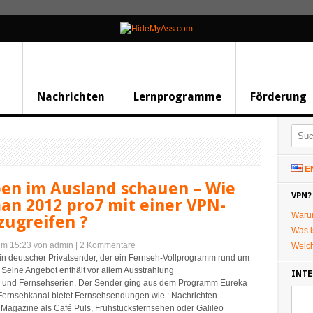
Nachrichten
Lernprogramme
Förderung
E
ben im Ausland schauen – Wie
VPN?
an 2012 pro7 mit einer VPN-
Waru
zugreifen ?
Was i
 um 15:23
von admin
|
2 Kommentare
Welc
ein deutscher Privatsender, der ein Fernseh-Vollprogramm rund um
 Seine Angebot enthält vor allem Ausstrahlung
INTE
n und Fernsehserien. Der Sender ging aus dem Programm Eureka
 Fernsehkanal bietet Fernsehsendungen wie : Nachrichten
Magazine als Café Puls, Frühstücksfernsehen oder Galileo