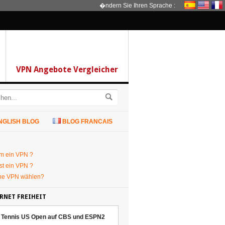
�ndern Sie Ihren Sprache :
VPN Angebote Vergleicher
NGLISH BLOG
BLOG FRANCAIS
m ein VPN ?
st ein VPN ?
he VPN wählen?
RNET FREIHEIT
Tennis US Open auf CBS und ESPN2