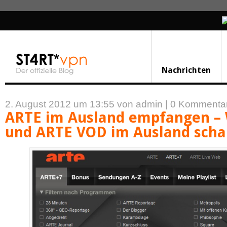
Nachrichten
2. August 2012 um 13:55
von admin
|
0 Kommenta
ARTE im Ausland empfangen –
und ARTE VOD im Ausland scha