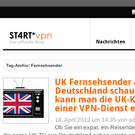
Nachrichten
Tag-Archiv: Fernsehsender
UK Fernsehsender 
Deutschland schau
kann man die UK-K
einer VPN-Dienst e
18. April 2012 um 14:35
von a
Ob Sie ein expat, ein Reisende