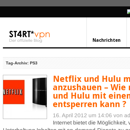
Nachrichten
Tag-Archiv: PS3
Netflix und Hulu 
anzushauen – Wie 
und Hulu mit eine
entsperren kann ?
16. April 2012 um 14:06
von a
Internet bietet die Möglichkeit