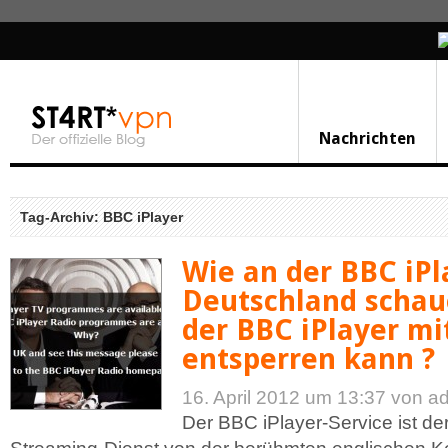
Nachrichten
Tag-Archiv: BBC iPlayer
Wie an der BBC iPl
Deutschland schau
der BBC iPlayer m
entsperren kann ?
16. April 2012 um 13:37
von a
Der BBC iPlayer-Service ist de