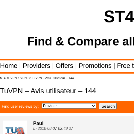
ST
Find & Compare al
Home
|
Providers
|
Offers
|
Promotions
|
Free t
ST4RT VPN
>
VPN?
>
TuVPN – Avis utilisateur – 144
TuVPN – Avis utilisateur – 144
Find user reviews by:
Paul
In 2010-08-07 02:49:27