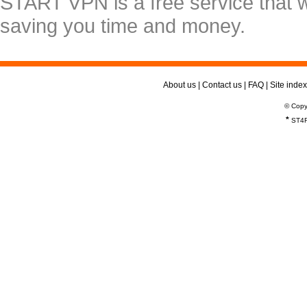
START VPN is a free service that 
saving you time and money.
About us
|
Contact us
|
FAQ
|
Site index
© Copy
*
ST4R