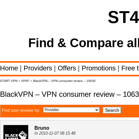
ST
Find & Compare al
Home
|
Providers
|
Offers
|
Promotions
|
Free t
ST4RT VPN
>
VPN?
>
BlackVPN – VPN consumer review – 10630
BlackVPN – VPN consumer review – 106
Find user reviews by:
Bruno
In 2010-11-07 08:15:48