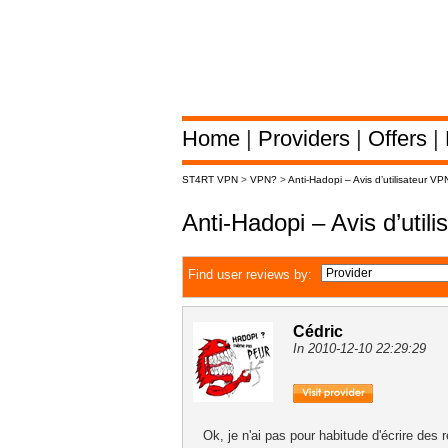
Home
|
Providers
|
Offers
|
ST4RT VPN
>
VPN?
>
Anti-Hadopi – Avis d’utilisateur V
Anti-Hadopi – Avis d’util
Find user reviews by:
Cédric
In 2010-12-10 22:29:29
Ok, je n'ai pas pour habitude d'écrire des 