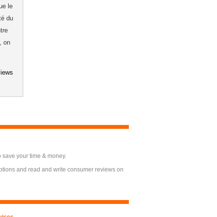
ue le
té du
tre
, on
views
o save your time & money.
options and read and write consumer reviews on